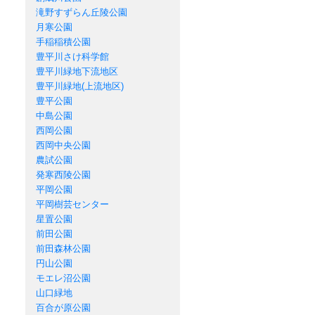
滝野すずらん丘陵公園
月寒公園
手稲稲積公園
豊平川さけ科学館
豊平川緑地下流地区
豊平川緑地(上流地区)
豊平公園
中島公園
西岡公園
西岡中央公園
農試公園
発寒西陵公園
平岡公園
平岡樹芸センター
星置公園
前田公園
前田森林公園
円山公園
モエレ沼公園
山口緑地
百合が原公園