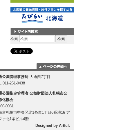
サイト内検索
検索
ページの一番上
通公園管理事務所
大通西7丁目
に移動
L:011-251-0438
通公園指定管理者
公益財団法人札幌市公
緑化協会
60-0031
海道札幌市中央区北1条東1丁目6番地16 ア
ファ北1条ビル4階
Designed by
Artful
.