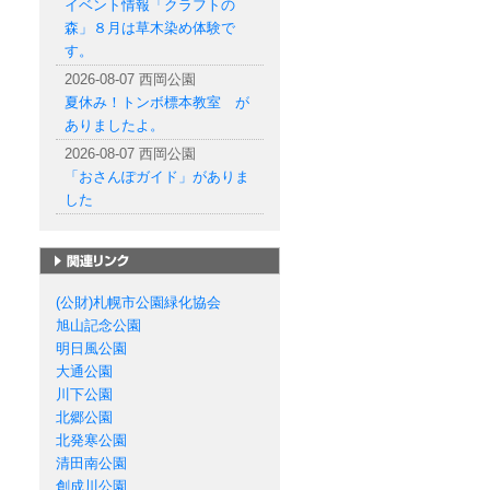
イベント情報「クラフトの
森」８月は草木染め体験で
す。
2026-08-07 西岡公園
夏休み！トンボ標本教室 が
ありましたよ。
2026-08-07 西岡公園
「おさんぽガイド」がありま
した
札幌市の公園一覧
(公財)札幌市公園緑化協会
旭山記念公園
明日風公園
大通公園
川下公園
北郷公園
北発寒公園
清田南公園
創成川公園