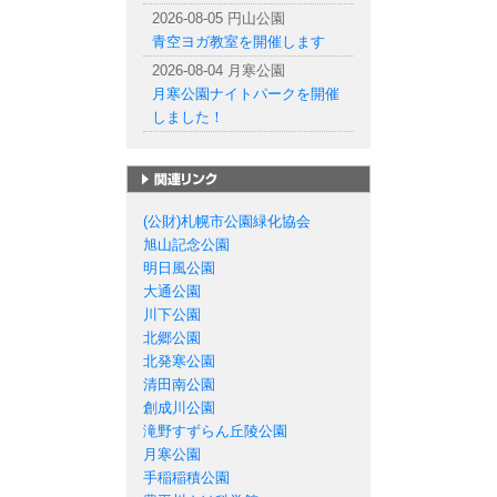
2026-08-05 円山公園
青空ヨガ教室を開催します
2026-08-04 月寒公園
月寒公園ナイトパークを開催
しました！
札幌市の公園一覧
(公財)札幌市公園緑化協会
旭山記念公園
明日風公園
大通公園
川下公園
北郷公園
北発寒公園
清田南公園
創成川公園
滝野すずらん丘陵公園
月寒公園
手稲稲積公園