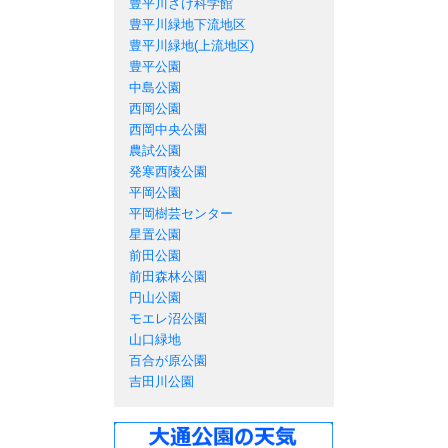
豊平川さけ科学館
豊平川緑地下流地区
豊平川緑地(上流地区)
豊平公園
中島公園
西岡公園
西岡中央公園
農試公園
発寒西陵公園
平岡公園
平岡樹芸センター
星置公園
前田公園
前田森林公園
円山公園
モエレ沼公園
山口緑地
百合が原公園
吉田川公園