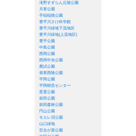
滝野すずらん丘陵公園
月寒公園
手稲稲積公園
豊平川さけ科学館
豊平川緑地下流地区
豊平川緑地(上流地区)
豊平公園
中島公園
西岡公園
西岡中央公園
農試公園
発寒西陵公園
平岡公園
平岡樹芸センター
星置公園
前田公園
前田森林公園
円山公園
モエレ沼公園
山口緑地
百合が原公園