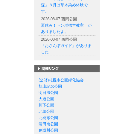
森」８月は草木染め体験で
す。
2026-08-07 西岡公園
夏休み！トンボ標本教室 が
ありましたよ。
2026-08-07 西岡公園
「おさんぽガイド」がありま
した
札幌市の公園一覧
(公財)札幌市公園緑化協会
旭山記念公園
明日風公園
大通公園
川下公園
北郷公園
北発寒公園
清田南公園
創成川公園