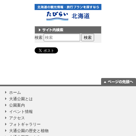
サイト内検索
検索
ページの一番上
ホーム
に移動
大通公園とは
公園案内
イベント情報
アクセス
フォトギャラリー
大通公園の歴史と植物