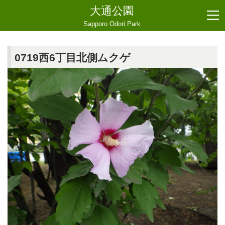
大通公園
Sapporo Odori Park
0719西6丁目北側ムクゲ