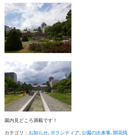
園内見どころ満載です！
カテゴリ：
お知らせ
,
ボランティア
,
公園の出来事
,
開花情