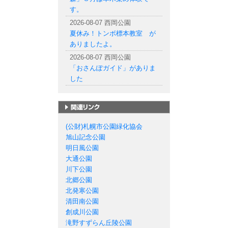
す。
2026-08-07 西岡公園
夏休み！トンボ標本教室 が
ありましたよ。
2026-08-07 西岡公園
「おさんぽガイド」がありま
した
札幌市の公園一覧
(公財)札幌市公園緑化協会
旭山記念公園
明日風公園
大通公園
川下公園
北郷公園
北発寒公園
清田南公園
創成川公園
滝野すずらん丘陵公園