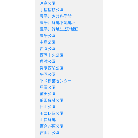
月寒公園
手稲稲積公園
豊平川さけ科学館
豊平川緑地下流地区
豊平川緑地(上流地区)
豊平公園
中島公園
西岡公園
西岡中央公園
農試公園
発寒西陵公園
平岡公園
平岡樹芸センター
星置公園
前田公園
前田森林公園
円山公園
モエレ沼公園
山口緑地
百合が原公園
吉田川公園