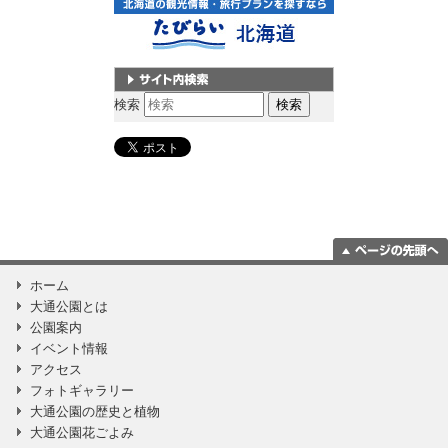
サイト内検索
検索
ページの一番上
ホーム
に移動
大通公園とは
公園案内
イベント情報
アクセス
フォトギャラリー
大通公園の歴史と植物
大通公園花ごよみ