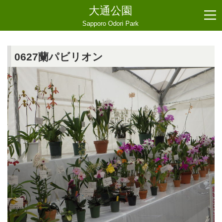
大通公園
Sapporo Odori Park
0627蘭パビリオン