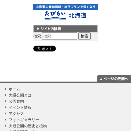
サイト内検索
検索
ページの一番上
ホーム
に移動
大通公園とは
公園案内
イベント情報
アクセス
フォトギャラリー
大通公園の歴史と植物