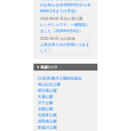
のお知らせ(令和8年8月から令
和9年2月までの予定)
2026-08-06 百合が原公園
レンゲショウマ、一株開花し
ました（2026年8月6日）
2026-08-05 山口緑地
人研ぎ滑り台の利用につきま
して！
札幌市の公園一覧
(公財)札幌市公園緑化協会
旭山記念公園
明日風公園
大通公園
川下公園
北郷公園
北発寒公園
清田南公園
創成川公園