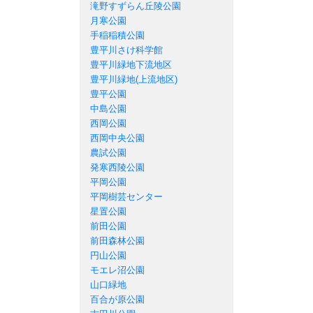
滝野すずらん丘陵公園
月寒公園
手稲稲積公園
豊平川さけ科学館
豊平川緑地下流地区
豊平川緑地(上流地区)
豊平公園
中島公園
西岡公園
西岡中央公園
農試公園
発寒西陵公園
平岡公園
平岡樹芸センター
星置公園
前田公園
前田森林公園
円山公園
モエレ沼公園
山口緑地
百合が原公園