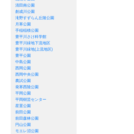
清田南公園
創成川公園
滝野すずらん丘陵公園
月寒公園
手稲稲積公園
豊平川さけ科学館
豊平川緑地下流地区
豊平川緑地(上流地区)
豊平公園
中島公園
西岡公園
西岡中央公園
農試公園
発寒西陵公園
平岡公園
平岡樹芸センター
星置公園
前田公園
前田森林公園
円山公園
モエレ沼公園