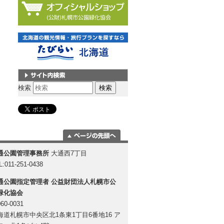
サイト内検索
検索
ページの一番上
通公園管理事務所
大通西7丁目
に移動
L:011-251-0438
通公園指定管理者
公益財団法人札幌市公
緑化協会
60-0031
海道札幌市中央区北1条東1丁目6番地16 ア