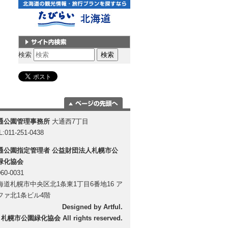
サイト内検索
検索
ページの一番上
通公園管理事務所
大通西7丁目
に移動
L:011-251-0438
通公園指定管理者
公益財団法人札幌市公
緑化協会
60-0031
海道札幌市中央区北1条東1丁目6番地16 ア
ファ北1条ビル4階
Designed by
Artful
.
 札幌市公園緑化協会 All rights reserved.