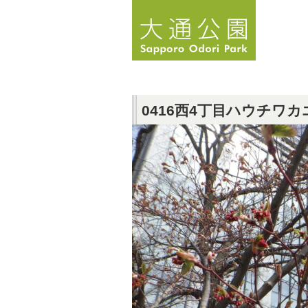
0416西4丁目ハウチワカ