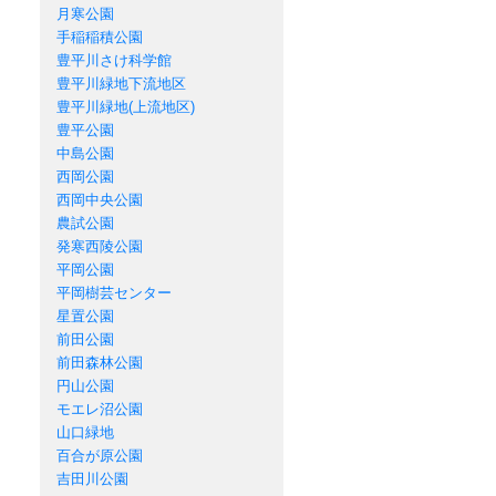
月寒公園
手稲稲積公園
豊平川さけ科学館
豊平川緑地下流地区
豊平川緑地(上流地区)
豊平公園
中島公園
西岡公園
西岡中央公園
農試公園
発寒西陵公園
平岡公園
平岡樹芸センター
星置公園
前田公園
前田森林公園
円山公園
モエレ沼公園
山口緑地
百合が原公園
吉田川公園