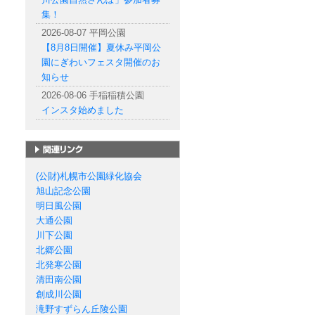
集！
2026-08-07 平岡公園
【8月8日開催】夏休み平岡公
園にぎわいフェスタ開催のお
知らせ
2026-08-06 手稲稲積公園
インスタ始めました
札幌市の公園一覧
(公財)札幌市公園緑化協会
旭山記念公園
明日風公園
大通公園
川下公園
北郷公園
北発寒公園
清田南公園
創成川公園
滝野すずらん丘陵公園