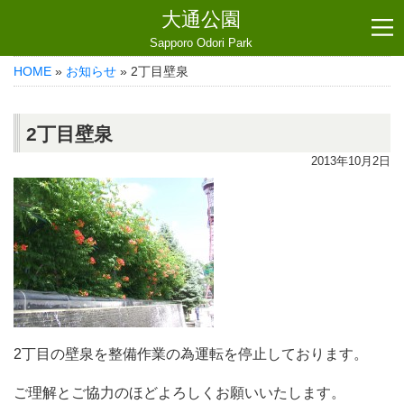
大通公園
Sapporo Odori Park
HOME
»
お知らせ
» 2丁目壁泉
2丁目壁泉
2013年10月2日
2丁目の壁泉を整備作業の為運転を停止しております。
ご理解とご協力のほどよろしくお願いいたします。