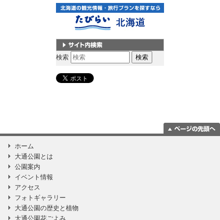
サイト内検索
検索
ページの一番上
ホーム
に移動
大通公園とは
公園案内
イベント情報
アクセス
フォトギャラリー
大通公園の歴史と植物
大通公園花ごよみ