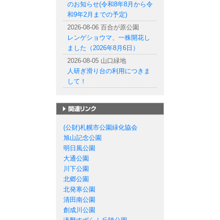
のお知らせ(令和8年8月から令
和9年2月までの予定)
2026-08-06 百合が原公園
レンゲショウマ、一株開花し
ました（2026年8月6日）
2026-08-05 山口緑地
人研ぎ滑り台の利用につきま
して！
札幌市の公園一覧
(公財)札幌市公園緑化協会
旭山記念公園
明日風公園
大通公園
川下公園
北郷公園
北発寒公園
清田南公園
創成川公園