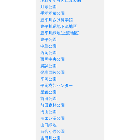
滝野すずらん丘陵公園
月寒公園
手稲稲積公園
豊平川さけ科学館
豊平川緑地下流地区
豊平川緑地(上流地区)
豊平公園
中島公園
西岡公園
西岡中央公園
農試公園
発寒西陵公園
平岡公園
平岡樹芸センター
星置公園
前田公園
前田森林公園
円山公園
モエレ沼公園
山口緑地
百合が原公園
吉田川公園