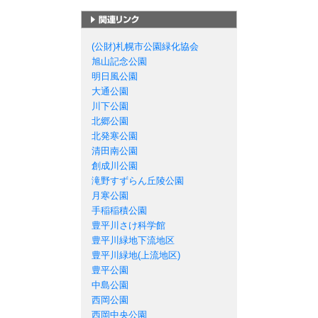
札幌市の公園一覧
(公財)札幌市公園緑化協会
旭山記念公園
明日風公園
大通公園
川下公園
北郷公園
北発寒公園
清田南公園
創成川公園
滝野すずらん丘陵公園
月寒公園
手稲稲積公園
豊平川さけ科学館
豊平川緑地下流地区
豊平川緑地(上流地区)
豊平公園
中島公園
西岡公園
西岡中央公園