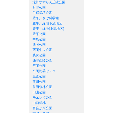
滝野すずらん丘陵公園
月寒公園
手稲稲積公園
豊平川さけ科学館
豊平川緑地下流地区
豊平川緑地(上流地区)
豊平公園
中島公園
西岡公園
西岡中央公園
農試公園
発寒西陵公園
平岡公園
平岡樹芸センター
星置公園
前田公園
前田森林公園
円山公園
モエレ沼公園
山口緑地
百合が原公園