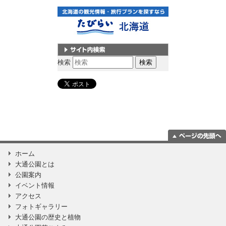
サイト内検索
検索
ページの一番上
ホーム
に移動
大通公園とは
公園案内
イベント情報
アクセス
フォトギャラリー
大通公園の歴史と植物