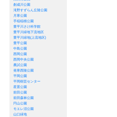
創成川公園
滝野すずらん丘陵公園
月寒公園
手稲稲積公園
豊平川さけ科学館
豊平川緑地下流地区
豊平川緑地(上流地区)
豊平公園
中島公園
西岡公園
西岡中央公園
農試公園
発寒西陵公園
平岡公園
平岡樹芸センター
星置公園
前田公園
前田森林公園
円山公園
モエレ沼公園
山口緑地