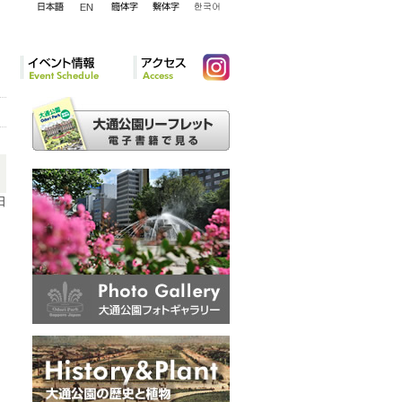
English
日本語
簡体字
繁体字
韓国語
イベント情報
アクセ
Instagram
ス
日