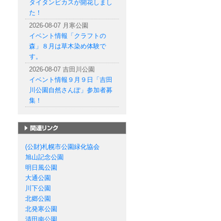
タイタンビカスが開花しまし
た！
2026-08-07 月寒公園
イベント情報「クラフトの
森」８月は草木染め体験で
す。
2026-08-07 吉田川公園
イベント情報９月９日「吉田
川公園自然さんぽ」参加者募
集！
札幌市の公園一覧
(公財)札幌市公園緑化協会
旭山記念公園
明日風公園
大通公園
川下公園
北郷公園
北発寒公園
清田南公園