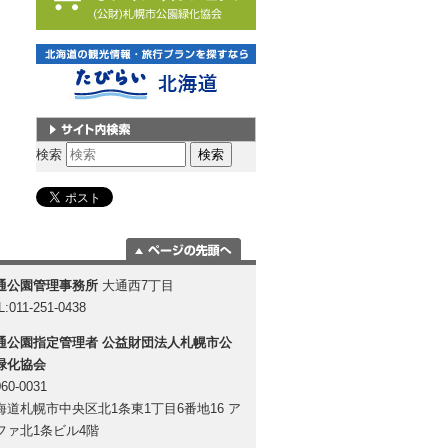
サイト内検索
検索
ページの一番上
通公園管理事務所
大通西7丁目
に移動
L:011-251-0438
通公園指定管理者
公益財団法人札幌市公
緑化協会
60-0031
海道札幌市中央区北1条東1丁目6番地16 ア
ファ北1条ビル4階