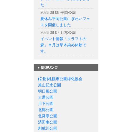
た！
2026-08-08 平岡公園
夏休み平岡公園にぎわいフェ
スタ開催しました
2026-08-07 月寒公園
イベント情報「クラフトの
森」８月は草木染め体験で
す。
札幌市の公園一覧
(公財)札幌市公園緑化協会
旭山記念公園
明日風公園
大通公園
川下公園
北郷公園
北発寒公園
清田南公園
創成川公園