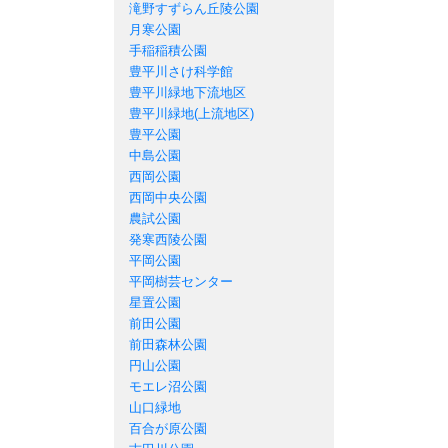
滝野すずらん丘陵公園
月寒公園
手稲稲積公園
豊平川さけ科学館
豊平川緑地下流地区
豊平川緑地(上流地区)
豊平公園
中島公園
西岡公園
西岡中央公園
農試公園
発寒西陵公園
平岡公園
平岡樹芸センター
星置公園
前田公園
前田森林公園
円山公園
モエレ沼公園
山口緑地
百合が原公園