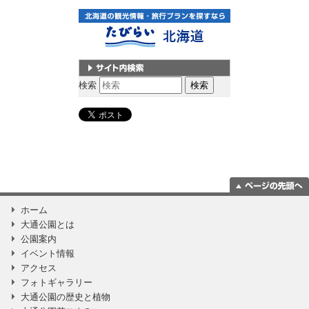
サイト内検索
検索
ページの一番上
ホーム
に移動
大通公園とは
公園案内
イベント情報
アクセス
フォトギャラリー
大通公園の歴史と植物