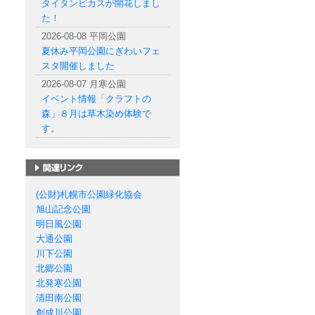
タイタンビカスが開花しまし
た！
2026-08-08 平岡公園
夏休み平岡公園にぎわいフェ
スタ開催しました
2026-08-07 月寒公園
イベント情報「クラフトの
森」８月は草木染め体験で
す。
札幌市の公園一覧
(公財)札幌市公園緑化協会
旭山記念公園
明日風公園
大通公園
川下公園
北郷公園
北発寒公園
清田南公園
創成川公園