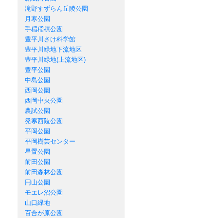
滝野すずらん丘陵公園
月寒公園
手稲稲積公園
豊平川さけ科学館
豊平川緑地下流地区
豊平川緑地(上流地区)
豊平公園
中島公園
西岡公園
西岡中央公園
農試公園
発寒西陵公園
平岡公園
平岡樹芸センター
星置公園
前田公園
前田森林公園
円山公園
モエレ沼公園
山口緑地
百合が原公園