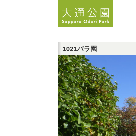
1021バラ園