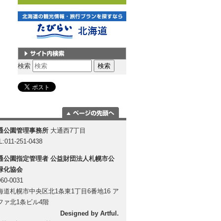
サイト内検索
検索
ページの一番上
通公園管理事務所
大通西7丁目
に移動
L:011-251-0438
通公園指定管理者
公益財団法人札幌市公
緑化協会
60-0031
海道札幌市中央区北1条東1丁目6番地16 ア
ファ北1条ビル4階
Designed by
Artful
.