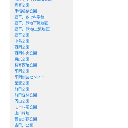
月寒公園
手稲稲積公園
豊平川さけ科学館
豊平川緑地下流地区
豊平川緑地(上流地区)
豊平公園
中島公園
西岡公園
西岡中央公園
農試公園
発寒西陵公園
平岡公園
平岡樹芸センター
星置公園
前田公園
前田森林公園
円山公園
モエレ沼公園
山口緑地
百合が原公園
吉田川公園