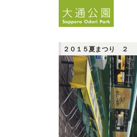
２０１５夏まつり ２