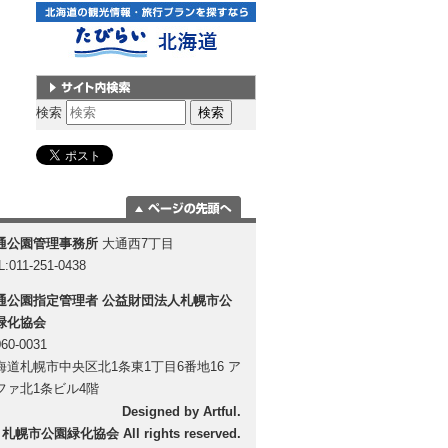
サイト内検索
検索
ページの一番上
通公園管理事務所
大通西7丁目
に移動
L:011-251-0438
通公園指定管理者
公益財団法人札幌市公
緑化協会
60-0031
海道札幌市中央区北1条東1丁目6番地16 ア
ファ北1条ビル4階
Designed by
Artful
.
 札幌市公園緑化協会 All rights reserved.