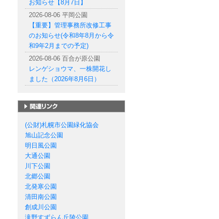
お知らせ【8月7日】
2026-08-06 平岡公園
【重要】管理事務所改修工事
のお知らせ(令和8年8月から令
和9年2月までの予定)
2026-08-06 百合が原公園
レンゲショウマ、一株開花し
ました（2026年8月6日）
札幌市の公園一覧
(公財)札幌市公園緑化協会
旭山記念公園
明日風公園
大通公園
川下公園
北郷公園
北発寒公園
清田南公園
創成川公園
滝野すずらん丘陵公園