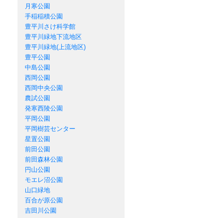
月寒公園
手稲稲積公園
豊平川さけ科学館
豊平川緑地下流地区
豊平川緑地(上流地区)
豊平公園
中島公園
西岡公園
西岡中央公園
農試公園
発寒西陵公園
平岡公園
平岡樹芸センター
星置公園
前田公園
前田森林公園
円山公園
モエレ沼公園
山口緑地
百合が原公園
吉田川公園