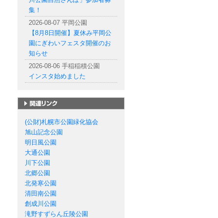
集！
2026-08-07 平岡公園
【8月8日開催】夏休み平岡公
園にぎわいフェスタ開催のお
知らせ
2026-08-06 手稲稲積公園
インスタ始めました
札幌市の公園一覧
(公財)札幌市公園緑化協会
旭山記念公園
明日風公園
大通公園
川下公園
北郷公園
北発寒公園
清田南公園
創成川公園
滝野すずらん丘陵公園