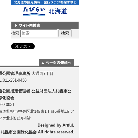
サイト内検索
検索
ページの一番上
通公園管理事務所
大通西7丁目
に移動
L:011-251-0438
通公園指定管理者
公益財団法人札幌市公
緑化協会
60-0031
海道札幌市中央区北1条東1丁目6番地16 ア
ファ北1条ビル4階
Designed by
Artful
.
 札幌市公園緑化協会 All rights reserved.