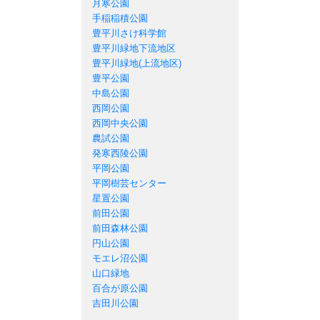
月寒公園
手稲稲積公園
豊平川さけ科学館
豊平川緑地下流地区
豊平川緑地(上流地区)
豊平公園
中島公園
西岡公園
西岡中央公園
農試公園
発寒西陵公園
平岡公園
平岡樹芸センター
星置公園
前田公園
前田森林公園
円山公園
モエレ沼公園
山口緑地
百合が原公園
吉田川公園