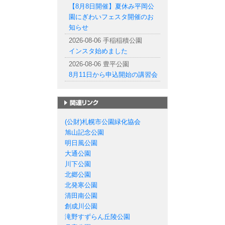
【8月8日開催】夏休み平岡公
園にぎわいフェスタ開催のお
知らせ
2026-08-06 手稲稲積公園
インスタ始めました
2026-08-06 豊平公園
8月11日から申込開始の講習会
札幌市の公園一覧
(公財)札幌市公園緑化協会
旭山記念公園
明日風公園
大通公園
川下公園
北郷公園
北発寒公園
清田南公園
創成川公園
滝野すずらん丘陵公園