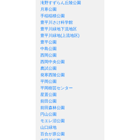
滝野すずらん丘陵公園
月寒公園
手稲稲積公園
豊平川さけ科学館
豊平川緑地下流地区
豊平川緑地(上流地区)
豊平公園
中島公園
西岡公園
西岡中央公園
農試公園
発寒西陵公園
平岡公園
平岡樹芸センター
星置公園
前田公園
前田森林公園
円山公園
モエレ沼公園
山口緑地
百合が原公園