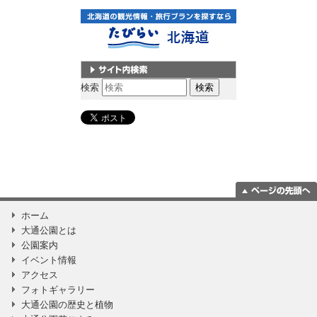
サイト内検索
検索
ページの一番上
ホーム
に移動
大通公園とは
公園案内
イベント情報
アクセス
フォトギャラリー
大通公園の歴史と植物