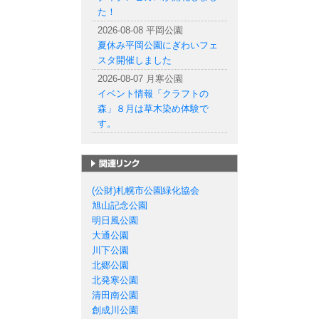
た！
2026-08-08 平岡公園
夏休み平岡公園にぎわいフェ
スタ開催しました
2026-08-07 月寒公園
イベント情報「クラフトの
森」８月は草木染め体験で
す。
札幌市の公園一覧
(公財)札幌市公園緑化協会
旭山記念公園
明日風公園
大通公園
川下公園
北郷公園
北発寒公園
清田南公園
創成川公園