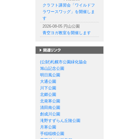
クラフト講習会「ワイルドフ
ラワースワッグ」を開催しま
す
2026-08-05 円山公園
青空ヨガ教室を開催します
札幌市の公園一覧
(公財)札幌市公園緑化協会
旭山記念公園
明日風公園
大通公園
川下公園
北郷公園
北発寒公園
清田南公園
創成川公園
滝野すずらん丘陵公園
月寒公園
手稲稲積公園