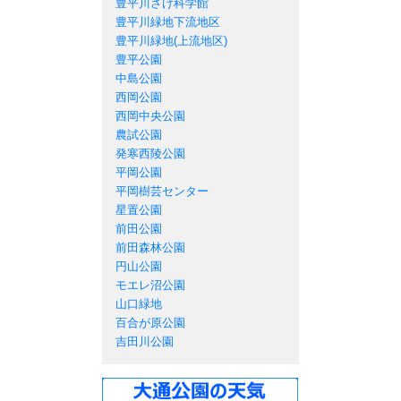
豊平川さけ科学館
豊平川緑地下流地区
豊平川緑地(上流地区)
豊平公園
中島公園
西岡公園
西岡中央公園
農試公園
発寒西陵公園
平岡公園
平岡樹芸センター
星置公園
前田公園
前田森林公園
円山公園
モエレ沼公園
山口緑地
百合が原公園
吉田川公園