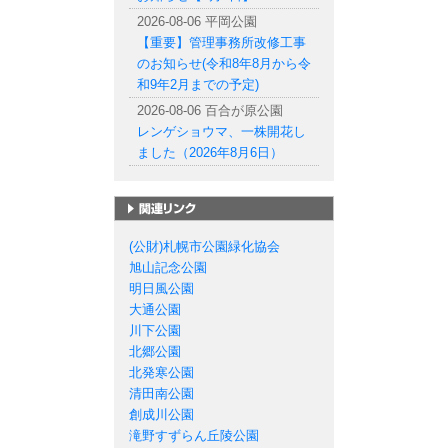
2026-08-06 平岡公園
【重要】管理事務所改修工事
のお知らせ(令和8年8月から令
和9年2月までの予定)
2026-08-06 百合が原公園
レンゲショウマ、一株開花し
ました（2026年8月6日）
札幌市の公園一覧
(公財)札幌市公園緑化協会
旭山記念公園
明日風公園
大通公園
川下公園
北郷公園
北発寒公園
清田南公園
創成川公園
滝野すずらん丘陵公園