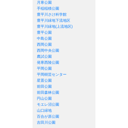
月寒公園
手稲稲積公園
豊平川さけ科学館
豊平川緑地下流地区
豊平川緑地(上流地区)
豊平公園
中島公園
西岡公園
西岡中央公園
農試公園
発寒西陵公園
平岡公園
平岡樹芸センター
星置公園
前田公園
前田森林公園
円山公園
モエレ沼公園
山口緑地
百合が原公園
吉田川公園