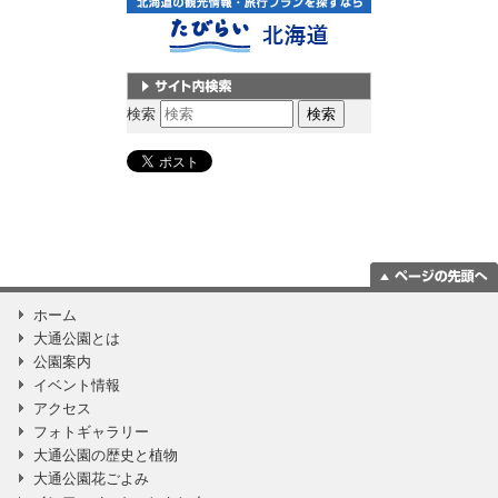
サイト内検索
検索
ページの一番上
ホーム
に移動
大通公園とは
公園案内
イベント情報
アクセス
フォトギャラリー
大通公園の歴史と植物
大通公園花ごよみ