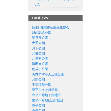
した
札幌市の公園一覧
(公財)札幌市公園緑化協会
旭山記念公園
明日風公園
大通公園
川下公園
北郷公園
北発寒公園
清田南公園
創成川公園
滝野すずらん丘陵公園
月寒公園
手稲稲積公園
豊平川さけ科学館
豊平川緑地下流地区
豊平川緑地(上流地区)
豊平公園
中島公園