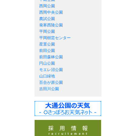
西岡公園
西岡中央公園
農試公園
発寒西陵公園
平岡公園
平岡樹芸センター
星置公園
前田公園
前田森林公園
円山公園
モエレ沼公園
山口緑地
百合が原公園
吉田川公園