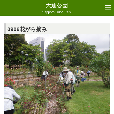
大通公園
Sapporo Odori Park
0906花がら摘み