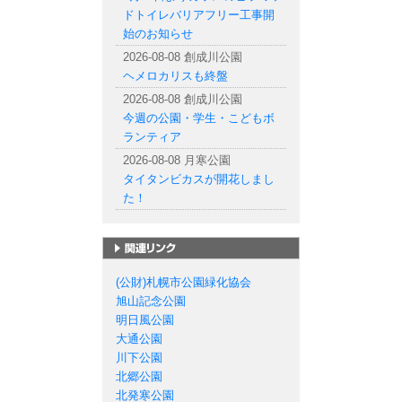
ドトイレバリアフリー工事開
始のお知らせ
2026-08-08 創成川公園
ヘメロカリスも終盤
2026-08-08 創成川公園
今週の公園・学生・こどもボ
ランティア
2026-08-08 月寒公園
タイタンビカスが開花しまし
た！
札幌市の公園一覧
(公財)札幌市公園緑化協会
旭山記念公園
明日風公園
大通公園
川下公園
北郷公園
北発寒公園