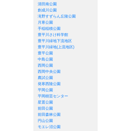
清田南公園
創成川公園
滝野すずらん丘陵公園
月寒公園
手稲稲積公園
豊平川さけ科学館
豊平川緑地下流地区
豊平川緑地(上流地区)
豊平公園
中島公園
西岡公園
西岡中央公園
農試公園
発寒西陵公園
平岡公園
平岡樹芸センター
星置公園
前田公園
前田森林公園
円山公園
モエレ沼公園