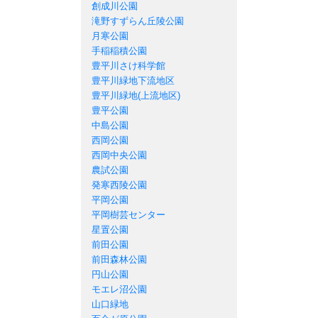
創成川公園
滝野すずらん丘陵公園
月寒公園
手稲稲積公園
豊平川さけ科学館
豊平川緑地下流地区
豊平川緑地(上流地区)
豊平公園
中島公園
西岡公園
西岡中央公園
農試公園
発寒西陵公園
平岡公園
平岡樹芸センター
星置公園
前田公園
前田森林公園
円山公園
モエレ沼公園
山口緑地