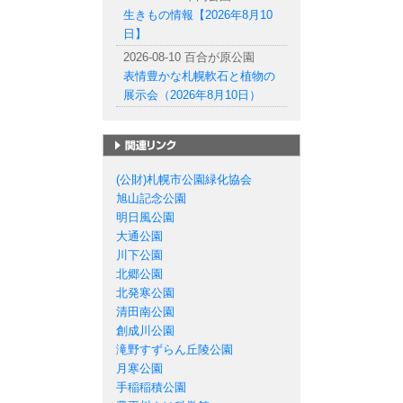
生きもの情報【2026年8月10
日】
2026-08-10 百合が原公園
表情豊かな札幌軟石と植物の
展示会（2026年8月10日）
札幌市の公園一覧
(公財)札幌市公園緑化協会
旭山記念公園
明日風公園
大通公園
川下公園
北郷公園
北発寒公園
清田南公園
創成川公園
滝野すずらん丘陵公園
月寒公園
手稲稲積公園