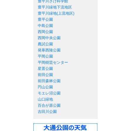
豊平川さけ科学館
豊平川緑地下流地区
豊平川緑地(上流地区)
豊平公園
中島公園
西岡公園
西岡中央公園
農試公園
発寒西陵公園
平岡公園
平岡樹芸センター
星置公園
前田公園
前田森林公園
円山公園
モエレ沼公園
山口緑地
百合が原公園
吉田川公園