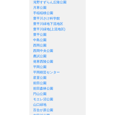
滝野すずらん丘陵公園
月寒公園
手稲稲積公園
豊平川さけ科学館
豊平川緑地下流地区
豊平川緑地(上流地区)
豊平公園
中島公園
西岡公園
西岡中央公園
農試公園
発寒西陵公園
平岡公園
平岡樹芸センター
星置公園
前田公園
前田森林公園
円山公園
モエレ沼公園
山口緑地
百合が原公園