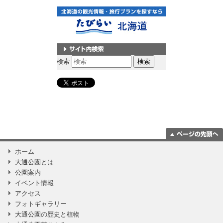
サイト内検索
検索
ページの一番上
ホーム
に移動
大通公園とは
公園案内
イベント情報
アクセス
フォトギャラリー
大通公園の歴史と植物