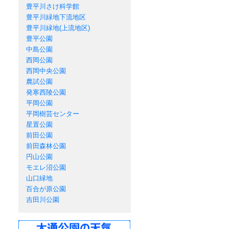
豊平川さけ科学館
豊平川緑地下流地区
豊平川緑地(上流地区)
豊平公園
中島公園
西岡公園
西岡中央公園
農試公園
発寒西陵公園
平岡公園
平岡樹芸センター
星置公園
前田公園
前田森林公園
円山公園
モエレ沼公園
山口緑地
百合が原公園
吉田川公園