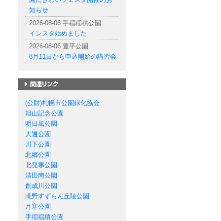
知らせ
2026-08-06 手稲稲積公園
インスタ始めました
2026-08-06 豊平公園
8月11日から申込開始の講習会
札幌市の公園一覧
(公財)札幌市公園緑化協会
旭山記念公園
明日風公園
大通公園
川下公園
北郷公園
北発寒公園
清田南公園
創成川公園
滝野すずらん丘陵公園
月寒公園
手稲稲積公園