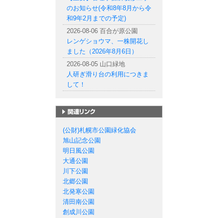
のお知らせ(令和8年8月から令
和9年2月までの予定)
2026-08-06 百合が原公園
レンゲショウマ、一株開花し
ました（2026年8月6日）
2026-08-05 山口緑地
人研ぎ滑り台の利用につきま
して！
札幌市の公園一覧
(公財)札幌市公園緑化協会
旭山記念公園
明日風公園
大通公園
川下公園
北郷公園
北発寒公園
清田南公園
創成川公園