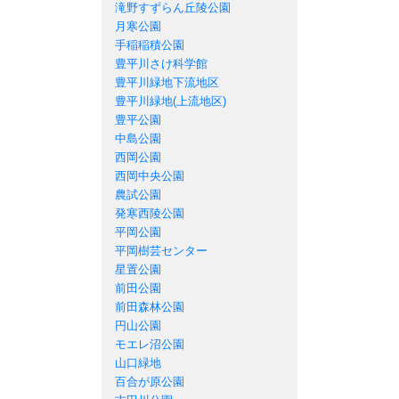
滝野すずらん丘陵公園
月寒公園
手稲稲積公園
豊平川さけ科学館
豊平川緑地下流地区
豊平川緑地(上流地区)
豊平公園
中島公園
西岡公園
西岡中央公園
農試公園
発寒西陵公園
平岡公園
平岡樹芸センター
星置公園
前田公園
前田森林公園
円山公園
モエレ沼公園
山口緑地
百合が原公園