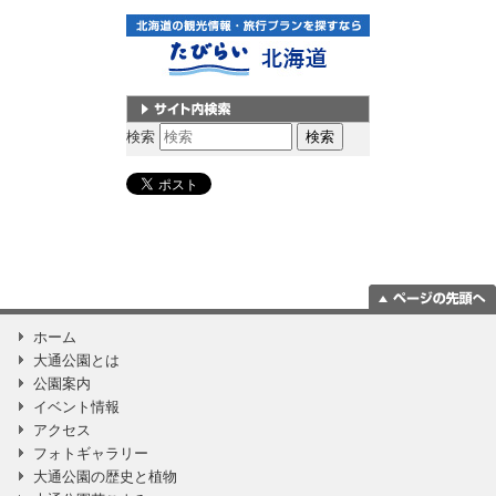
サイト内検索
検索
ページの一番上
ホーム
に移動
大通公園とは
公園案内
イベント情報
アクセス
フォトギャラリー
大通公園の歴史と植物