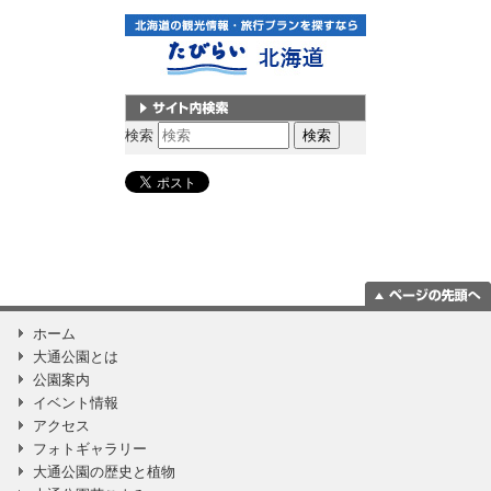
サイト内検索
検索
ページの一番上
ホーム
に移動
大通公園とは
公園案内
イベント情報
アクセス
フォトギャラリー
大通公園の歴史と植物