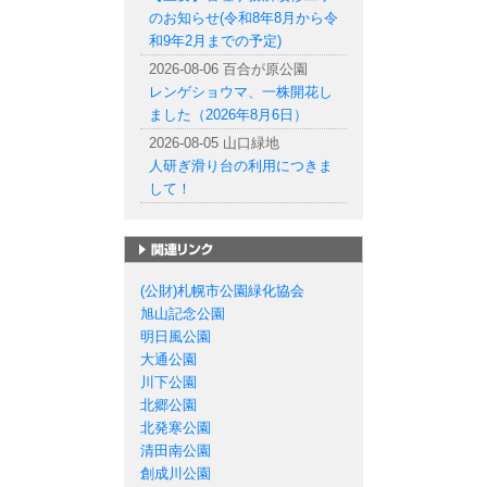
のお知らせ(令和8年8月から令
和9年2月までの予定)
2026-08-06 百合が原公園
レンゲショウマ、一株開花し
ました（2026年8月6日）
2026-08-05 山口緑地
人研ぎ滑り台の利用につきま
して！
札幌市の公園一覧
(公財)札幌市公園緑化協会
旭山記念公園
明日風公園
大通公園
川下公園
北郷公園
北発寒公園
清田南公園
創成川公園