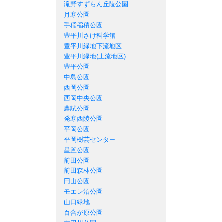
滝野すずらん丘陵公園
月寒公園
手稲稲積公園
豊平川さけ科学館
豊平川緑地下流地区
豊平川緑地(上流地区)
豊平公園
中島公園
西岡公園
西岡中央公園
農試公園
発寒西陵公園
平岡公園
平岡樹芸センター
星置公園
前田公園
前田森林公園
円山公園
モエレ沼公園
山口緑地
百合が原公園