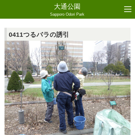
大通公園
Sapporo Odori Park
0411つるバラの誘引