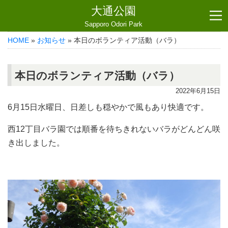
大通公園
Sapporo Odori Park
HOME
»
お知らせ
» 本日のボランティア活動（バラ）
本日のボランティア活動（バラ）
2022年6月15日
6月15日水曜日、日差しも穏やかで風もあり快適です。
西12丁目バラ園では順番を待ちきれないバラがどんどん咲
き出しました。