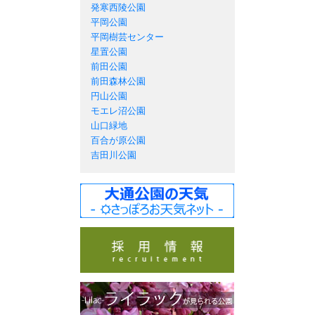
発寒西陵公園
平岡公園
平岡樹芸センター
星置公園
前田公園
前田森林公園
円山公園
モエレ沼公園
山口緑地
百合が原公園
吉田川公園