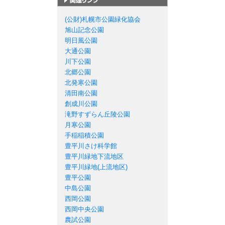
札幌市の公園一覧
(公財)札幌市公園緑化協会
旭山記念公園
明日風公園
大通公園
川下公園
北郷公園
北発寒公園
清田南公園
創成川公園
滝野すずらん丘陵公園
月寒公園
手稲稲積公園
豊平川さけ科学館
豊平川緑地下流地区
豊平川緑地(上流地区)
豊平公園
中島公園
西岡公園
西岡中央公園
農試公園