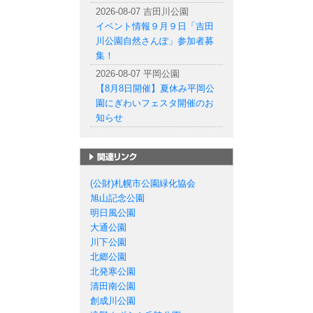
2026-08-07 吉田川公園
イベント情報９月９日「吉田
川公園自然さんぽ」参加者募
集！
2026-08-07 平岡公園
【8月8日開催】夏休み平岡公
園にぎわいフェスタ開催のお
知らせ
札幌市の公園一覧
(公財)札幌市公園緑化協会
旭山記念公園
明日風公園
大通公園
川下公園
北郷公園
北発寒公園
清田南公園
創成川公園