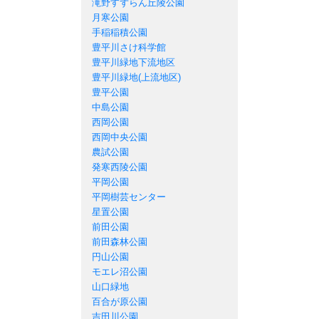
滝野すずらん丘陵公園
月寒公園
手稲稲積公園
豊平川さけ科学館
豊平川緑地下流地区
豊平川緑地(上流地区)
豊平公園
中島公園
西岡公園
西岡中央公園
農試公園
発寒西陵公園
平岡公園
平岡樹芸センター
星置公園
前田公園
前田森林公園
円山公園
モエレ沼公園
山口緑地
百合が原公園
吉田川公園