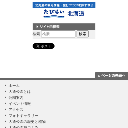
サイト内検索
検索
ページの一番上
ホーム
に移動
大通公園とは
公園案内
イベント情報
アクセス
フォトギャラリー
大通公園の歴史と植物
大通公園花ごよみ