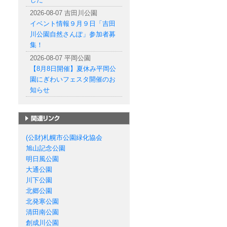
2026-08-07 吉田川公園
イベント情報９月９日「吉田
川公園自然さんぽ」参加者募
集！
2026-08-07 平岡公園
【8月8日開催】夏休み平岡公
園にぎわいフェスタ開催のお
知らせ
札幌市の公園一覧
(公財)札幌市公園緑化協会
旭山記念公園
明日風公園
大通公園
川下公園
北郷公園
北発寒公園
清田南公園
創成川公園