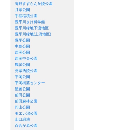
滝野すずらん丘陵公園
月寒公園
手稲稲積公園
豊平川さけ科学館
豊平川緑地下流地区
豊平川緑地(上流地区)
豊平公園
中島公園
西岡公園
西岡中央公園
農試公園
発寒西陵公園
平岡公園
平岡樹芸センター
星置公園
前田公園
前田森林公園
円山公園
モエレ沼公園
山口緑地
百合が原公園