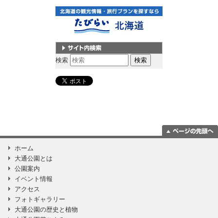
サイト内検索
検索
ページの一番上
ホーム
に移動
大通公園とは
公園案内
イベント情報
アクセス
フォトギャラリー
大通公園の歴史と植物