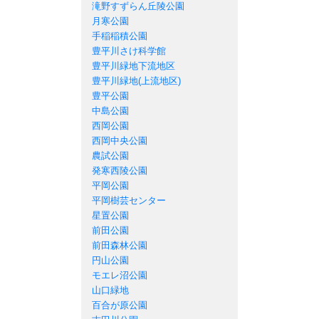
滝野すずらん丘陵公園
月寒公園
手稲稲積公園
豊平川さけ科学館
豊平川緑地下流地区
豊平川緑地(上流地区)
豊平公園
中島公園
西岡公園
西岡中央公園
農試公園
発寒西陵公園
平岡公園
平岡樹芸センター
星置公園
前田公園
前田森林公園
円山公園
モエレ沼公園
山口緑地
百合が原公園