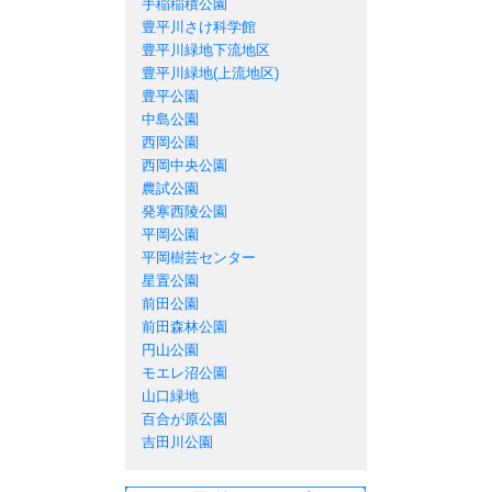
手稲稲積公園
豊平川さけ科学館
豊平川緑地下流地区
豊平川緑地(上流地区)
豊平公園
中島公園
西岡公園
西岡中央公園
農試公園
発寒西陵公園
平岡公園
平岡樹芸センター
星置公園
前田公園
前田森林公園
円山公園
モエレ沼公園
山口緑地
百合が原公園
吉田川公園