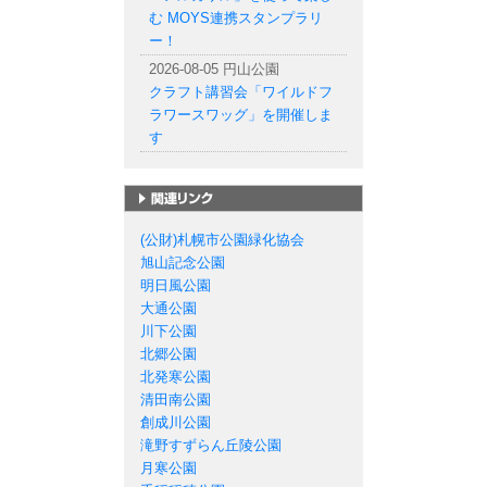
む MOYS連携スタンプラリ
ー！
2026-08-05 円山公園
クラフト講習会「ワイルドフ
ラワースワッグ」を開催しま
す
札幌市の公園一覧
(公財)札幌市公園緑化協会
旭山記念公園
明日風公園
大通公園
川下公園
北郷公園
北発寒公園
清田南公園
創成川公園
滝野すずらん丘陵公園
月寒公園