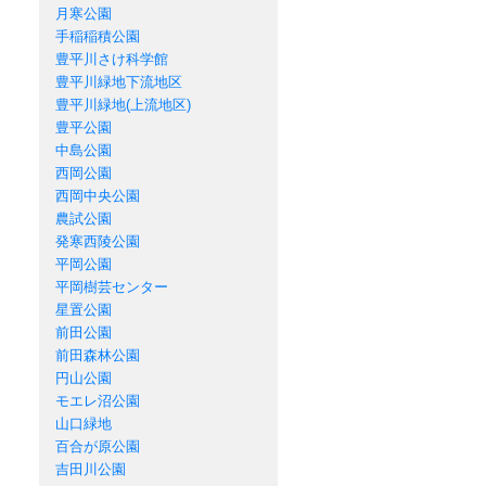
月寒公園
手稲稲積公園
豊平川さけ科学館
豊平川緑地下流地区
豊平川緑地(上流地区)
豊平公園
中島公園
西岡公園
西岡中央公園
農試公園
発寒西陵公園
平岡公園
平岡樹芸センター
星置公園
前田公園
前田森林公園
円山公園
モエレ沼公園
山口緑地
百合が原公園
吉田川公園