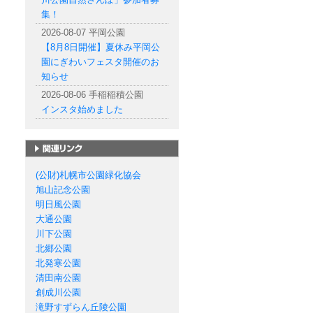
集！
2026-08-07 平岡公園
【8月8日開催】夏休み平岡公
園にぎわいフェスタ開催のお
知らせ
2026-08-06 手稲稲積公園
インスタ始めました
札幌市の公園一覧
(公財)札幌市公園緑化協会
旭山記念公園
明日風公園
大通公園
川下公園
北郷公園
北発寒公園
清田南公園
創成川公園
滝野すずらん丘陵公園