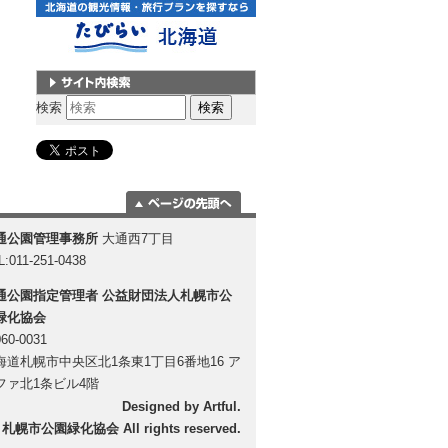
サイト内検索
検索
ページの一番上
通公園管理事務所
大通西7丁目
に移動
L:011-251-0438
通公園指定管理者
公益財団法人札幌市公
緑化協会
60-0031
海道札幌市中央区北1条東1丁目6番地16 ア
ファ北1条ビル4階
Designed by
Artful
.
 札幌市公園緑化協会 All rights reserved.