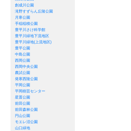
創成川公園
滝野すずらん丘陵公園
月寒公園
手稲稲積公園
豊平川さけ科学館
豊平川緑地下流地区
豊平川緑地(上流地区)
豊平公園
中島公園
西岡公園
西岡中央公園
農試公園
発寒西陵公園
平岡公園
平岡樹芸センター
星置公園
前田公園
前田森林公園
円山公園
モエレ沼公園
山口緑地