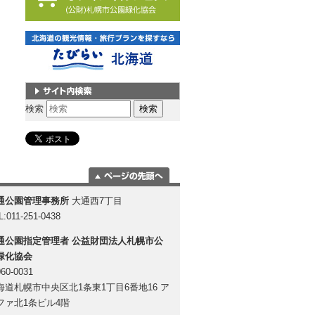
サイト内検索
検索
ページの一番上
通公園管理事務所
大通西7丁目
に移動
L:011-251-0438
通公園指定管理者
公益財団法人札幌市公
緑化協会
60-0031
海道札幌市中央区北1条東1丁目6番地16 ア
ファ北1条ビル4階