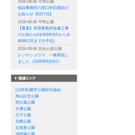
2026-08-06 平岡公園
仮設事務所の窓口対応開始の
お知らせ【8月7日】
2026-08-06 平岡公園
【重要】管理事務所改修工事
のお知らせ(令和8年8月から令
和9年2月までの予定)
2026-08-06 百合が原公園
レンゲショウマ、一株開花し
ました（2026年8月6日）
札幌市の公園一覧
(公財)札幌市公園緑化協会
旭山記念公園
明日風公園
大通公園
川下公園
北郷公園
北発寒公園
清田南公園