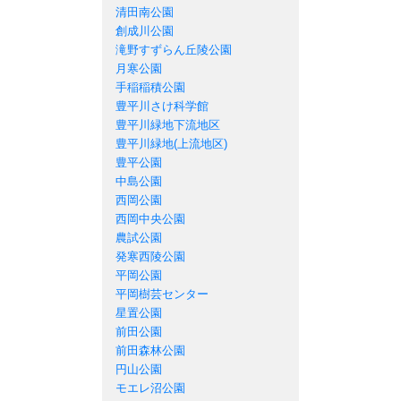
清田南公園
創成川公園
滝野すずらん丘陵公園
月寒公園
手稲稲積公園
豊平川さけ科学館
豊平川緑地下流地区
豊平川緑地(上流地区)
豊平公園
中島公園
西岡公園
西岡中央公園
農試公園
発寒西陵公園
平岡公園
平岡樹芸センター
星置公園
前田公園
前田森林公園
円山公園
モエレ沼公園