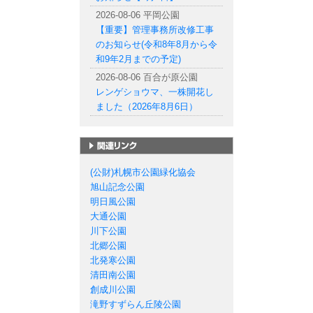
2026-08-06 平岡公園
【重要】管理事務所改修工事
のお知らせ(令和8年8月から令
和9年2月までの予定)
2026-08-06 百合が原公園
レンゲショウマ、一株開花し
ました（2026年8月6日）
札幌市の公園一覧
(公財)札幌市公園緑化協会
旭山記念公園
明日風公園
大通公園
川下公園
北郷公園
北発寒公園
清田南公園
創成川公園
滝野すずらん丘陵公園