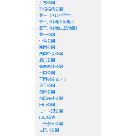
月寒公園
手稲稲積公園
豊平川さけ科学館
豊平川緑地下流地区
豊平川緑地(上流地区)
豊平公園
中島公園
西岡公園
西岡中央公園
農試公園
発寒西陵公園
平岡公園
平岡樹芸センター
星置公園
前田公園
前田森林公園
円山公園
モエレ沼公園
山口緑地
百合が原公園
吉田川公園