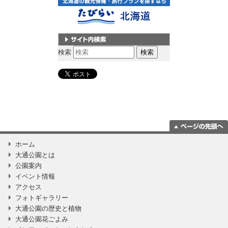
サイト内検索
検索
ページの一番上
ホーム
に移動
大通公園とは
公園案内
イベント情報
アクセス
フォトギャラリー
大通公園の歴史と植物
大通公園花ごよみ