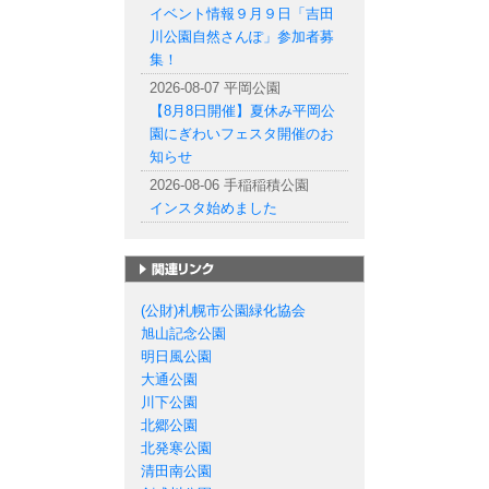
イベント情報９月９日「吉田
川公園自然さんぽ」参加者募
集！
2026-08-07 平岡公園
【8月8日開催】夏休み平岡公
園にぎわいフェスタ開催のお
知らせ
2026-08-06 手稲稲積公園
インスタ始めました
札幌市の公園一覧
(公財)札幌市公園緑化協会
旭山記念公園
明日風公園
大通公園
川下公園
北郷公園
北発寒公園
清田南公園