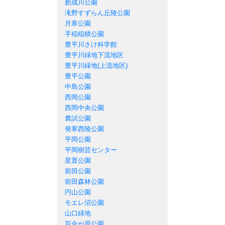
創成川公園
滝野すずらん丘陵公園
月寒公園
手稲稲積公園
豊平川さけ科学館
豊平川緑地下流地区
豊平川緑地(上流地区)
豊平公園
中島公園
西岡公園
西岡中央公園
農試公園
発寒西陵公園
平岡公園
平岡樹芸センター
星置公園
前田公園
前田森林公園
円山公園
モエレ沼公園
山口緑地
百合が原公園