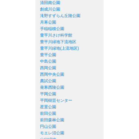
清田南公園
創成川公園
滝野すずらん丘陵公園
月寒公園
手稲稲積公園
豊平川さけ科学館
豊平川緑地下流地区
豊平川緑地(上流地区)
豊平公園
中島公園
西岡公園
西岡中央公園
農試公園
発寒西陵公園
平岡公園
平岡樹芸センター
星置公園
前田公園
前田森林公園
円山公園
モエレ沼公園