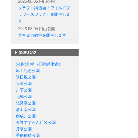
2026-08-05 円山公園
クラフト講習会「ワイルドフ
ラワースワッグ」を開催しま
す
2026-08-05 円山公園
青空ヨガ教室を開催します
札幌市の公園一覧
(公財)札幌市公園緑化協会
旭山記念公園
明日風公園
大通公園
川下公園
北郷公園
北発寒公園
清田南公園
創成川公園
滝野すずらん丘陵公園
月寒公園
手稲稲積公園