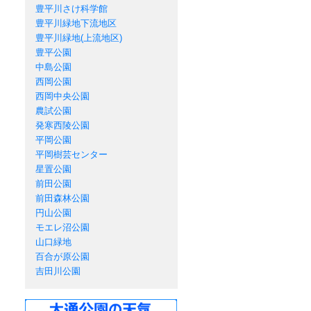
豊平川さけ科学館
豊平川緑地下流地区
豊平川緑地(上流地区)
豊平公園
中島公園
西岡公園
西岡中央公園
農試公園
発寒西陵公園
平岡公園
平岡樹芸センター
星置公園
前田公園
前田森林公園
円山公園
モエレ沼公園
山口緑地
百合が原公園
吉田川公園