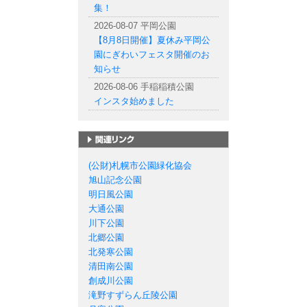
集！
2026-08-07 平岡公園
【8月8日開催】夏休み平岡公
園にぎわいフェスタ開催のお
知らせ
2026-08-06 手稲稲積公園
インスタ始めました
札幌市の公園一覧
(公財)札幌市公園緑化協会
旭山記念公園
明日風公園
大通公園
川下公園
北郷公園
北発寒公園
清田南公園
創成川公園
滝野すずらん丘陵公園