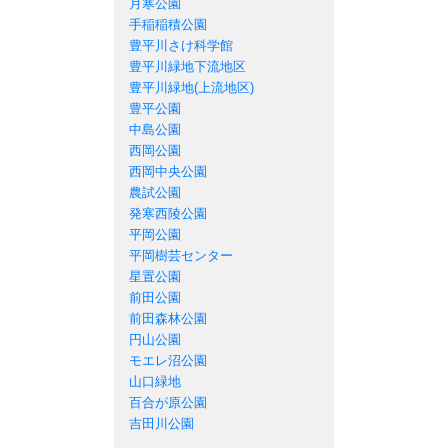
月寒公園
手稲稲積公園
豊平川さけ科学館
豊平川緑地下流地区
豊平川緑地(上流地区)
豊平公園
中島公園
西岡公園
西岡中央公園
農試公園
発寒西陵公園
平岡公園
平岡樹芸センター
星置公園
前田公園
前田森林公園
円山公園
モエレ沼公園
山口緑地
百合が原公園
吉田川公園