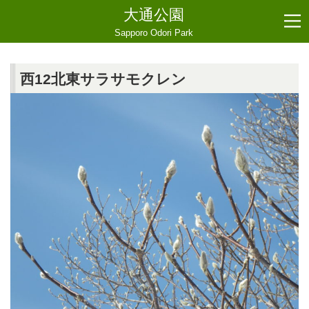
大通公園
Sapporo Odori Park
西12北東サラサモクレン