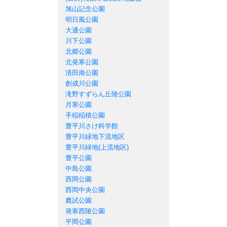
旭山記念公園
明日風公園
大通公園
川下公園
北郷公園
北発寒公園
清田南公園
創成川公園
滝野すずらん丘陵公園
月寒公園
手稲稲積公園
豊平川さけ科学館
豊平川緑地下流地区
豊平川緑地(上流地区)
豊平公園
中島公園
西岡公園
西岡中央公園
農試公園
発寒西陵公園
平岡公園