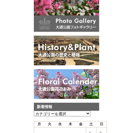
新着情報
新
着
月
火
水
木
金
土
日
情
報