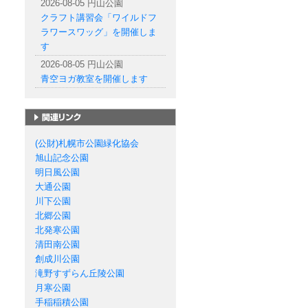
2026-08-05 円山公園
クラフト講習会「ワイルドフ
ラワースワッグ」を開催しま
す
2026-08-05 円山公園
青空ヨガ教室を開催します
札幌市の公園一覧
(公財)札幌市公園緑化協会
旭山記念公園
明日風公園
大通公園
川下公園
北郷公園
北発寒公園
清田南公園
創成川公園
滝野すずらん丘陵公園
月寒公園
手稲稲積公園