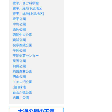
豊平川さけ科学館
豊平川緑地下流地区
豊平川緑地(上流地区)
豊平公園
中島公園
西岡公園
西岡中央公園
農試公園
発寒西陵公園
平岡公園
平岡樹芸センター
星置公園
前田公園
前田森林公園
円山公園
モエレ沼公園
山口緑地
百合が原公園
吉田川公園