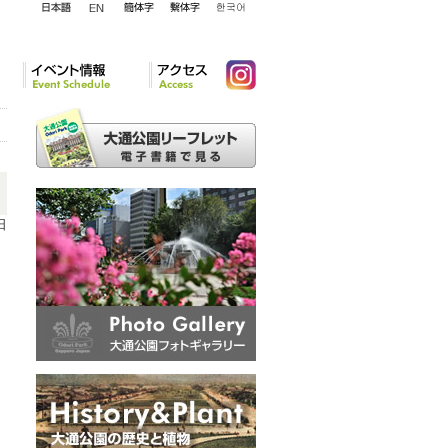
English
日本語
簡体字
繁体字
韓国語
イベント情報
アクセ
Instagram
ス
日