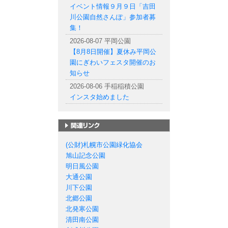
イベント情報９月９日「吉田
川公園自然さんぽ」参加者募
集！
2026-08-07 平岡公園
【8月8日開催】夏休み平岡公
園にぎわいフェスタ開催のお
知らせ
2026-08-06 手稲稲積公園
インスタ始めました
札幌市の公園一覧
(公財)札幌市公園緑化協会
旭山記念公園
明日風公園
大通公園
川下公園
北郷公園
北発寒公園
清田南公園