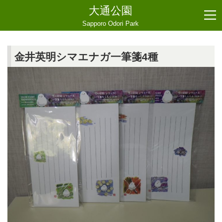
大通公園
Sapporo Odori Park
金井英明シマエナガ一筆箋4種