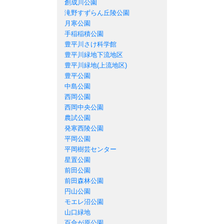
創成川公園
滝野すずらん丘陵公園
月寒公園
手稲稲積公園
豊平川さけ科学館
豊平川緑地下流地区
豊平川緑地(上流地区)
豊平公園
中島公園
西岡公園
西岡中央公園
農試公園
発寒西陵公園
平岡公園
平岡樹芸センター
星置公園
前田公園
前田森林公園
円山公園
モエレ沼公園
山口緑地
百合が原公園