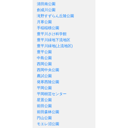
清田南公園
創成川公園
滝野すずらん丘陵公園
月寒公園
手稲稲積公園
豊平川さけ科学館
豊平川緑地下流地区
豊平川緑地(上流地区)
豊平公園
中島公園
西岡公園
西岡中央公園
農試公園
発寒西陵公園
平岡公園
平岡樹芸センター
星置公園
前田公園
前田森林公園
円山公園
モエレ沼公園