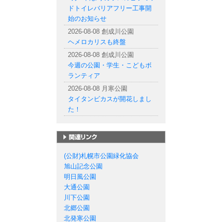
ドトイレバリアフリー工事開
始のお知らせ
2026-08-08 創成川公園
ヘメロカリスも終盤
2026-08-08 創成川公園
今週の公園・学生・こどもボ
ランティア
2026-08-08 月寒公園
タイタンビカスが開花しまし
た！
札幌市の公園一覧
(公財)札幌市公園緑化協会
旭山記念公園
明日風公園
大通公園
川下公園
北郷公園
北発寒公園