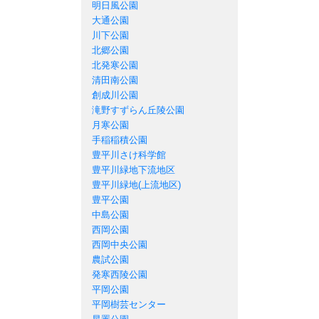
明日風公園
大通公園
川下公園
北郷公園
北発寒公園
清田南公園
創成川公園
滝野すずらん丘陵公園
月寒公園
手稲稲積公園
豊平川さけ科学館
豊平川緑地下流地区
豊平川緑地(上流地区)
豊平公園
中島公園
西岡公園
西岡中央公園
農試公園
発寒西陵公園
平岡公園
平岡樹芸センター