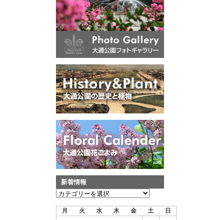
新着情報
新
着
月
火
水
木
金
土
日
情