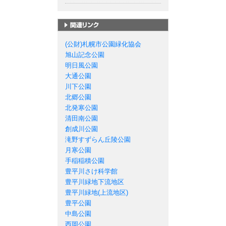
札幌市の公園一覧
(公財)札幌市公園緑化協会
旭山記念公園
明日風公園
大通公園
川下公園
北郷公園
北発寒公園
清田南公園
創成川公園
滝野すずらん丘陵公園
月寒公園
手稲稲積公園
豊平川さけ科学館
豊平川緑地下流地区
豊平川緑地(上流地区)
豊平公園
中島公園
西岡公園