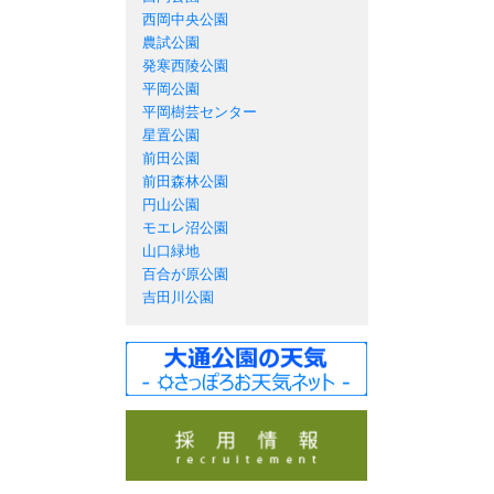
西岡中央公園
農試公園
発寒西陵公園
平岡公園
平岡樹芸センター
星置公園
前田公園
前田森林公園
円山公園
モエレ沼公園
山口緑地
百合が原公園
吉田川公園