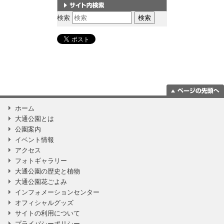
サイト内検索
検索
ページの一番上
ホーム
に移動
大通公園とは
公園案内
イベント情報
アクセス
フォトギャラリー
大通公園の歴史と植物
大通公園花ごよみ
インフォメーションセンター
オフィシャルグッズ
サイトの利用について
プライバシーポリシー