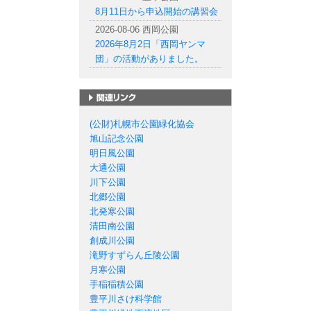
8月11日から申込開始の講習会
2026-08-06 西岡公園
2026年8月2日「西岡ヤンマ
団」の活動がありました。
札幌市の公園一覧
(公財)札幌市公園緑化協会
旭山記念公園
明日風公園
大通公園
川下公園
北郷公園
北発寒公園
清田南公園
創成川公園
滝野すずらん丘陵公園
月寒公園
手稲稲積公園
豊平川さけ科学館