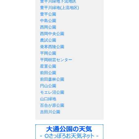
豊平川緑地下流地区
豊平川緑地(上流地区)
豊平公園
中島公園
西岡公園
西岡中央公園
農試公園
発寒西陵公園
平岡公園
平岡樹芸センター
星置公園
前田公園
前田森林公園
円山公園
モエレ沼公園
山口緑地
百合が原公園
吉田川公園