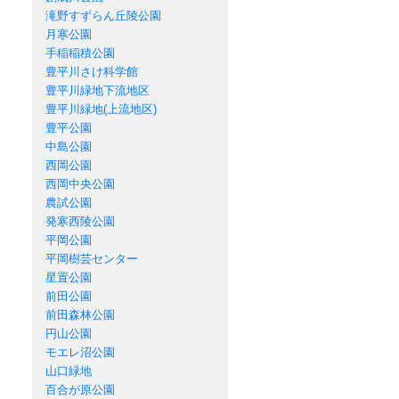
滝野すずらん丘陵公園
月寒公園
手稲稲積公園
豊平川さけ科学館
豊平川緑地下流地区
豊平川緑地(上流地区)
豊平公園
中島公園
西岡公園
西岡中央公園
農試公園
発寒西陵公園
平岡公園
平岡樹芸センター
星置公園
前田公園
前田森林公園
円山公園
モエレ沼公園
山口緑地
百合が原公園