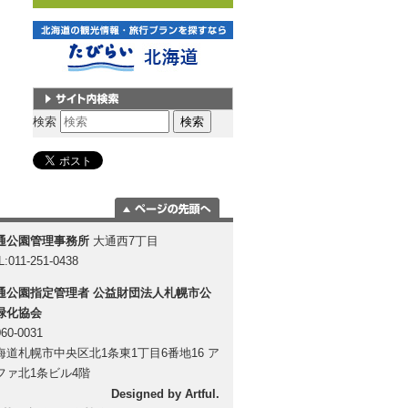
サイト内検索
検索
ページの一番上
通公園管理事務所
大通西7丁目
に移動
L:011-251-0438
通公園指定管理者
公益財団法人札幌市公
緑化協会
60-0031
海道札幌市中央区北1条東1丁目6番地16 ア
ファ北1条ビル4階
Designed by
Artful
.