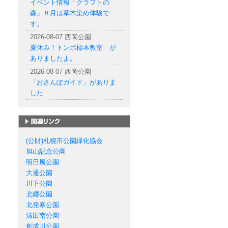
イベント情報「クラフトの
森」８月は草木染め体験で
す。
2026-08-07 西岡公園
夏休み！トンボ標本教室 が
ありましたよ。
2026-08-07 西岡公園
「おさんぽガイド」がありま
した
札幌市の公園一覧
(公財)札幌市公園緑化協会
旭山記念公園
明日風公園
大通公園
川下公園
北郷公園
北発寒公園
清田南公園
創成川公園