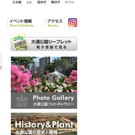
English
日本語
簡体字
繁体字
韓国語
イベント情報
アクセ
Instagram
ス
日
と