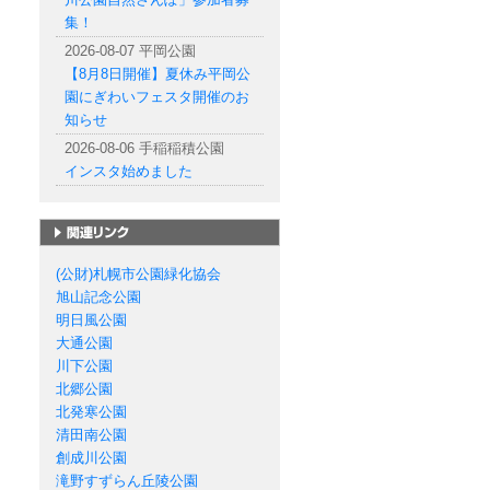
集！
2026-08-07 平岡公園
【8月8日開催】夏休み平岡公
園にぎわいフェスタ開催のお
知らせ
2026-08-06 手稲稲積公園
インスタ始めました
札幌市の公園一覧
(公財)札幌市公園緑化協会
旭山記念公園
明日風公園
大通公園
川下公園
北郷公園
北発寒公園
清田南公園
創成川公園
滝野すずらん丘陵公園