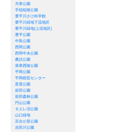
月寒公園
手稲稲積公園
豊平川さけ科学館
豊平川緑地下流地区
豊平川緑地(上流地区)
豊平公園
中島公園
西岡公園
西岡中央公園
農試公園
発寒西陵公園
平岡公園
平岡樹芸センター
星置公園
前田公園
前田森林公園
円山公園
モエレ沼公園
山口緑地
百合が原公園
吉田川公園