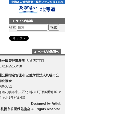
サイト内検索
検索
ページの一番上
通公園管理事務所
大通西7丁目
に移動
L:011-251-0438
通公園指定管理者
公益財団法人札幌市公
緑化協会
60-0031
海道札幌市中央区北1条東1丁目6番地16 ア
ファ北1条ビル4階
Designed by
Artful
.
 札幌市公園緑化協会 All rights reserved.