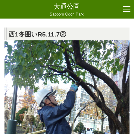
大通公園
Sapporo Odori Park
西1冬囲いR5.11.7②