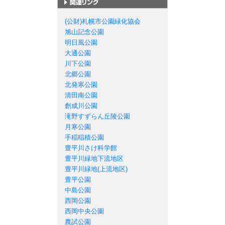
札幌市の公園一覧
(公財)札幌市公園緑化協会
旭山記念公園
明日風公園
大通公園
川下公園
北郷公園
北発寒公園
清田南公園
創成川公園
滝野すずらん丘陵公園
月寒公園
手稲稲積公園
豊平川さけ科学館
豊平川緑地下流地区
豊平川緑地(上流地区)
豊平公園
中島公園
西岡公園
西岡中央公園
農試公園