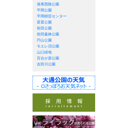
発寒西陵公園
平岡公園
平岡樹芸センター
星置公園
前田公園
前田森林公園
円山公園
モエレ沼公園
山口緑地
百合が原公園
吉田川公園